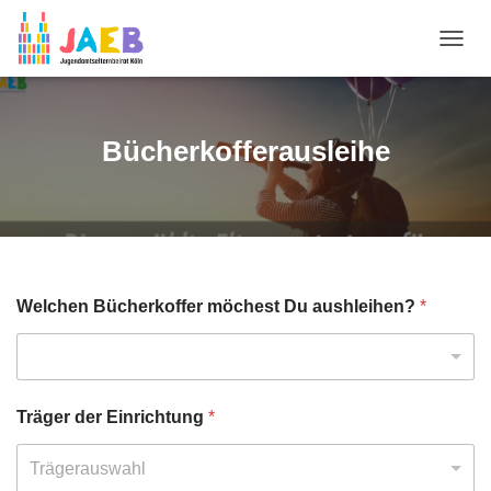
N
A
V
I
G
Bücherkofferausleihe
A
T
I
O
N
U
M
S
Welchen Bücherkoffer möchest Du aushleihen?
*
C
H
A
L
T
Träger der Einrichtung
*
E
N
Trägerauswahl