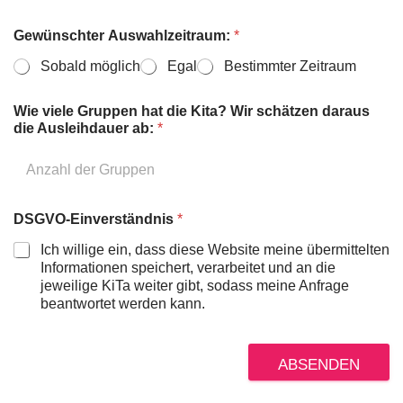
*
Gewünschter Auswahlzeitraum:
*
S
Sobald möglich
Egal
Bestimmter Zeitraum
t
a
d
Wie viele Gruppen hat die Kita? Wir schätzen daraus
t
die Ausleihdauer ab:
*
b
e
z
i
r
DSGVO-Einverständnis
*
k
M
Ich willige ein, dass diese Website meine übermittelten
ü
Informationen speichert, verarbeitet und an die
l
jeweilige KiTa weiter gibt, sodass meine Anfrage
h
beantwortet werden kann.
e
i
m
ABSENDEN