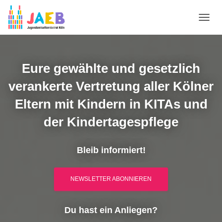
N
A
V
I
G
Eure gewählte und gesetzlich
A
T
verankerte Vertretung aller Kölner
I
O
Eltern mit Kindern in KITAs und
N
der Kindertagespflege
U
M
S
C
Bleib informiert!
H
A
L
NEWSLETTER ABONNIEREN
T
E
N
Du hast ein Anliegen?