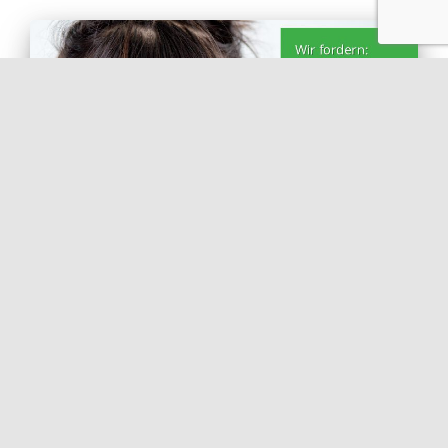
ALLGEMEIN
Update! Postkarten – KiTa-
Krise