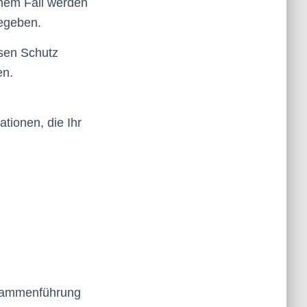
inem Fall werden
gegeben.
esen Schutz
en.
tionen, die Ihr
usammenführung