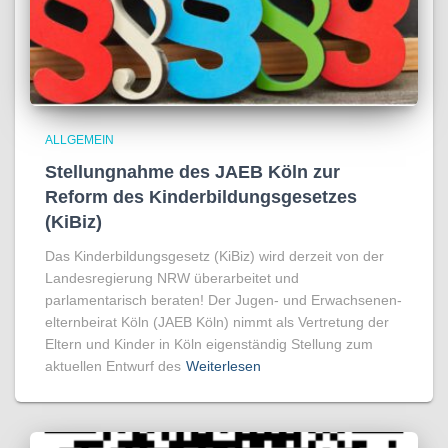
ALLGEMEIN
Stellungnahme des JAEB Köln zur
Reform des Kinderbildungsgesetzes
(KiBiz)
Das Kinderbildungsgesetz (KiBiz) wird derzeit von der
Landesregierung NRW überarbeitet und
parlamentarisch beraten! Der Jugen- und Erwachsenen­
elternbeirat Köln (JAEB Köln) nimmt als Vertretung der
Eltern und Kinder in Köln eigenständig Stellung zum
aktuellen Entwurf des
Weiterlesen