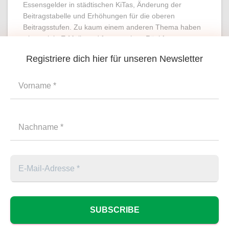
Essensgelder in städtischen KiTas, Änderung der
Beitragstabelle und Erhöhungen für die oberen
Beitragsstufen. Zu kaum einem anderen Thema haben
wir so viele E-Mails und fassungslose Rückfragen
bekommen, wie hierzu. Dabei sind wir noch immer im
Registriere dich hier für unseren Newsletter
Weiterlesen
Suchen
SUCHEN
HOME
KONTAKT / NEWSLETTER
IMPRESSUM
NEWSLETTER / KONTAKT