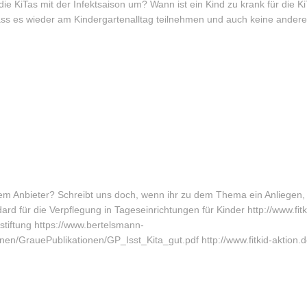
die KiTas mit der Infektsaison um? Wann ist ein Kind zu krank für die 
 dass es wieder am Kindergartenalltag teilnehmen und auch keine ande
m Anbieter? Schreibt uns doch, wenn ihr zu dem Thema ein Anliegen, 
d für die Verpflegung in Tageseinrichtungen für Kinder http://www.fitk
stiftung https://www.bertelsmann-
ionen/GrauePublikationen/GP_Isst_Kita_gut.pdf http://www.fitkid-aktion.d