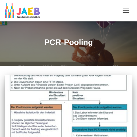
NAVIG
UMSC
PCR-Pooling