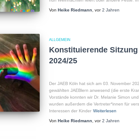
nun Weihnachten feiert oder andere Feste. I
Von
Heike Riedmann
, vor
2 Jahren
ALLGEMEIN
Konstituierende Sitzun
2024/25
Der JAEB Köln hat sich am 03. November 2024
gewählten JAEBlern anwesend (die erste Krank
Vorstände konnten wir Dr. Melanie Simon un
wurden außerdem die Vertreter*innen für ver
Interessen der Kinder
Weiterlesen
Von
Heike Riedmann
, vor
2 Jahren