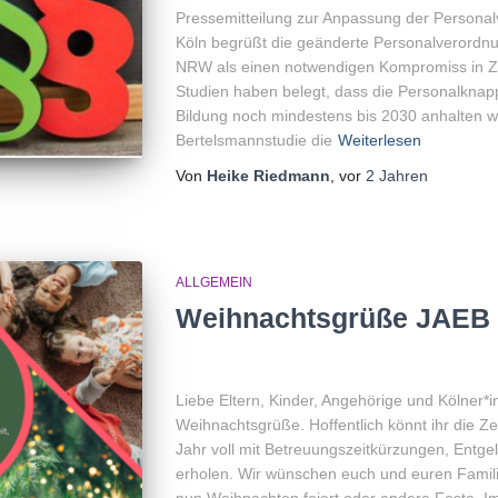
Pressemitteilung zur Anpassung der Persona
Köln begrüßt die geänderte Personalverordnu
NRW als einen notwendigen Kompromiss in Ze
Studien haben belegt, dass die Personalknapp
Bildung noch mindestens bis 2030 anhalten wir
Bertelsmannstudie die
Weiterlesen
Von
Heike Riedmann
, vor
2 Jahren
ALLGEMEIN
Weihnachtsgrüße JAEB 
Liebe Eltern, Kinder, Angehörige und Kölner*i
Weihnachtsgrüße. Hoffentlich könnt ihr die Z
Jahr voll mit Betreuungszeitkürzungen, Entg
erholen. Wir wünschen euch und euren Familie