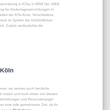
lverordnung in KiTas in NRW Der JAEB
ng für Kindertageseinrichtungen in
iten der KiTa-Krise. Verschiedene
heit im System der frühkindlichen
d. Zuletzt verdeutlichte die
Köln
nnen, wir senden euch herzliche
eit nutzen und euch etwas von diesem
elterhöhungen und Personalmangel
n eine tolle gemeinsame Zeit, ob ihr