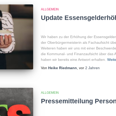
ALLGEMEIN
Update Essensgelderhö
Wir haben zu der Erhöhung der Essensgelder 
der Oberbürgermeisterin als Fachaufsicht üb
Weiteren haben wir uns mit einer Beschwerde
die Kommunal- und Finanzaufsicht über das A
haben wir bereits eine Antwort erhalten.
Weite
Von
Heike Riedmann
, vor
2 Jahren
ALLGEMEIN
Pressemitteilung Perso