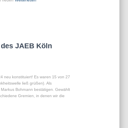
m neuen
Weiterlesen
g des JAEB Köln
 neu konstituiert! Es waren 15 von 27
heitswelle ließ grüßen). Als
d Markus Bohmann bestätigen. Gewählt
schiedene Gremien, in denen wir die