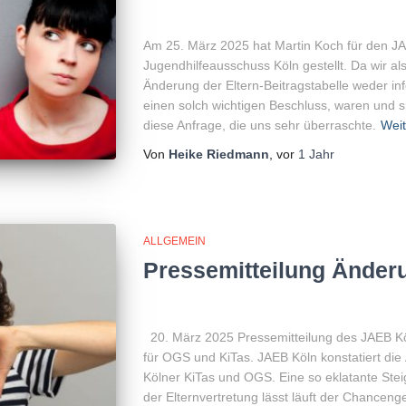
Am 25. März 2025 hat Martin Koch für den J
Jugendhilfeausschuss Köln gestellt. Da wir a
Änderung der Eltern-Beitragstabelle weder i
einen solch wichtigen Beschluss, waren und s
diese Anfrage, die uns sehr überraschte.
Weit
Von
Heike Riedmann
, vor
1 Jahr
ALLGEMEIN
Pressemitteilung Änderu
20. März 2025 Pressemitteilung des JAEB Kö
für OGS und KiTas. JAEB Köln konstatiert die
Kölner KiTas und OGS. Eine so eklatante Ste
der Elternvertretung lässt läuft der Chancenge