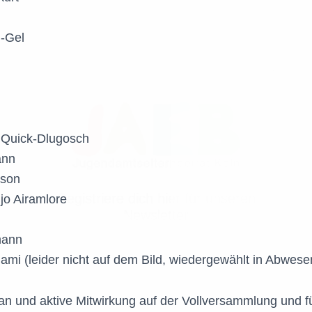
u-Gel
Registriere dich hier für unseren
Newsletter
 Quick-Dlugosch
ann
sson
jo Airamlore
mann
mi (leider nicht auf dem Bild, wiedergewählt in Abwese
an und aktive Mitwirkung auf der Vollversammlung und 