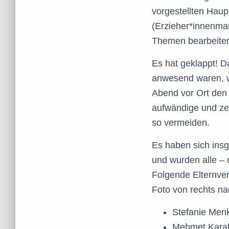
vorgestellten Haup
(Erzieher*innenman
Themen bearbeiten
Es hat geklappt! D
anwesend waren, wu
Abend vor Ort den 
aufwändige und zei
so vermeiden.
Es haben sich insg
und wurden alle – 
Folgende Elternve
Foto von rechts nac
Stefanie Men
Mehmet Karak