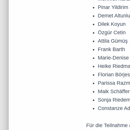
Pinar Yildirim
Demet Altunl
Dilek Koyun
Özgür Cetin
Attila Gümüş
Frank Barth
Marie-Denise
Heike Riedm
Florian Börje
Parissa Razm
Maik Schäffer
Sonja Riede
Constanze Ada
Für die Teilnahme 