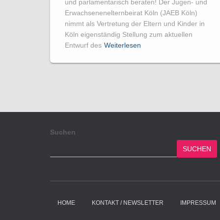
und parlamentarisch beraten! Der Jugen- und
Erwachsenen­elternbeirat Köln (JAEB Köln)
nimmt als Vertretung der Eltern und Kinder in
Köln eigenständig Stellung zum aktuellen
Entwurf des
Weiterlesen
Suchen
SUCHEN
HOME
KONTAKT / NEWSLETTER
IMPRESSUM