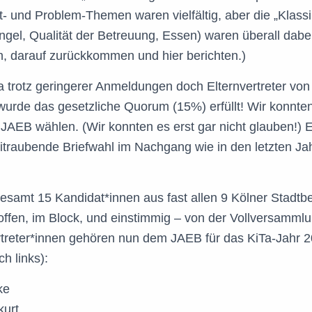
t- und Problem-Themen waren vielfältig, aber die „Klassi
gel, Qualität der Betreuung, Essen) waren überall dabei
, darauf zurückkommen und hier berichten.)
a trotz geringerer Anmeldungen doch Elternvertreter von
rde das gesetzliche Quorum (15%) erfüllt! Wir konnten
JAEB wählen. (Wir konnten es erst gar nicht glauben!) 
traubende Briefwahl im Nachgang wie in den letzten Ja
esamt 15 Kandidat*innen aus fast allen 9 Kölner Stadtb
offen, im Block, und einstimmig – von der Vollversamml
rtreter*innen gehören nun dem JAEB für das KiTa-Jahr 
h links):
ke
urt