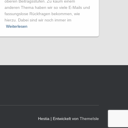
oberen Beitragsstufen. Zu kaum einem
anderen Thema haben wir so viele E-Mails und
fassungslose Rückfragen bekommen, wie
hierzu. Dabei sind wir noch immer im
Weiterlesen
Hestia | Entwickelt von
ThemeIsle