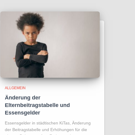
ALLGEMEIN
Änderung der
Elternbeitragstabelle und
Essensgelder
Essensgelder in städtischen KiTas, Änderung
der Beitragstabelle und Erhöhungen für die