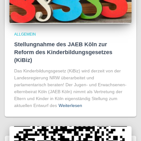
ALLGEMEIN
Stellungnahme des JAEB Köln zur
Reform des Kinderbildungsgesetzes
(KiBiz)
Das Kinderbildungsgesetz (KiBiz) wird derzeit von der
Landesregierung NRW überarbeitet und
parlamentarisch beraten! Der Jugen- und Erwachsenen­
elternbeirat Köln (JAEB Köln) nimmt als Vertretung der
Eltern und Kinder in Köln eigenständig Stellung zum
aktuellen Entwurf des
Weiterlesen