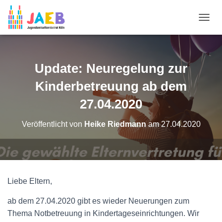
N
A
V
I
G
Update: Neuregelung zur
A
T
Kinderbetreuung ab dem
I
O
27.04.2020
N
U
Veröffentlicht von
Heike Riedmann
am
27.04.2020
M
S
C
H
A
L
Liebe Eltern,
T
E
ab dem 27.04.2020 gibt es wieder Neuerungen zum
N
Thema Notbetreuung in Kindertageseinrichtungen. Wir