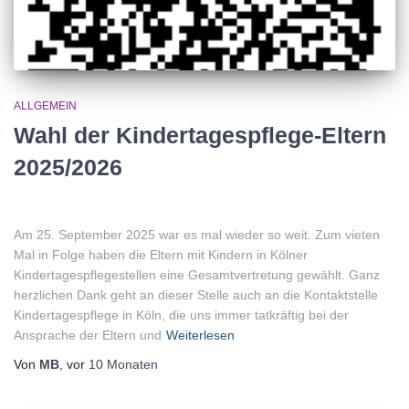
ALLGEMEIN
Wahl der Kindertagespflege-Eltern
2025/2026
Am 25. September 2025 war es mal wieder so weit. Zum vieten
Mal in Folge haben die Eltern mit Kindern in Kölner
Kindertagespflegestellen eine Gesamtvertretung gewählt. Ganz
herzlichen Dank geht an dieser Stelle auch an die Kontaktstelle
Kindertagespflege in Köln, die uns immer tatkräftig bei der
Ansprache der Eltern und
Weiterlesen
Von
MB
, vor
10 Monaten