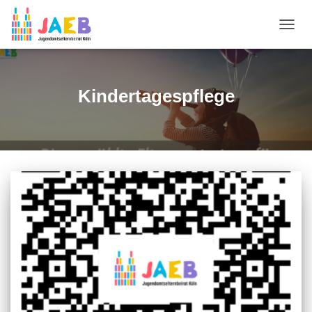
NAVIG
UMSC
Kindertagespflege