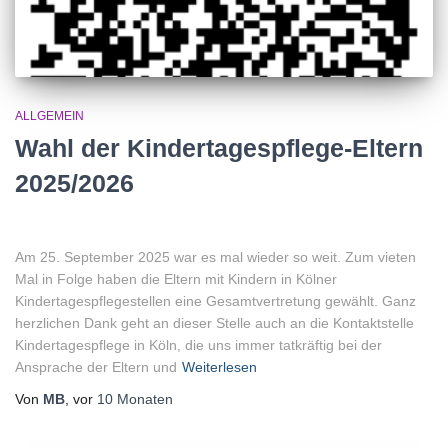
ALLGEMEIN
Wahl der Kindertagespflege-Eltern
2025/2026
Am 25. September 2025 war es mal wieder so weit. Zum vieten
Mal in Folge haben die Eltern mit Kindern in Kölner
Kindertagespflegestellen eine Gesamtvertretung gewählt. Ganz
herzlichen Dank geht an dieser Stelle auch an die Kontaktstelle
Kindertagespflege in Köln, die uns immer tatkräftig bei der
Ansprache der Eltern und
Weiterlesen
Von
MB
, vor
10 Monaten