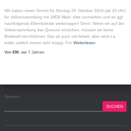
Wir haben einen Termin für Montag 28. Oktober 2019 (ab 20 Uhr)
für Vollversammlung mit JAEB-Wahl: bitte vormerken und an ggf.
nachfolgende Elternbeiräte weitersagen! Denn: Wenn wir auf der
Vollversammlung das Quorum erreichen, müssen wir keine
Briefwahl durchführen. Das ist auch viel Arbeit, aber wird v.a.
leider zeitlich immer sehr knapp. Für
Weiterlesen
Von
EM
, vor
7 Jahren
Suchen
SUCHEN