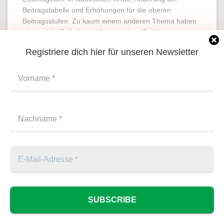
Beitragstabelle und Erhöhungen für die oberen
Beitragsstufen. Zu kaum einem anderen Thema haben
wir so viele E-Mails und fassungslose Rückfragen
bekommen, wie hierzu. Dabei sind wir noch immer im
Registriere dich hier für unseren Newsletter
Weiterlesen
Suchen
SUCHEN
HOME
KONTAKT / NEWSLETTER
IMPRESSUM
NEWSLETTER / KONTAKT