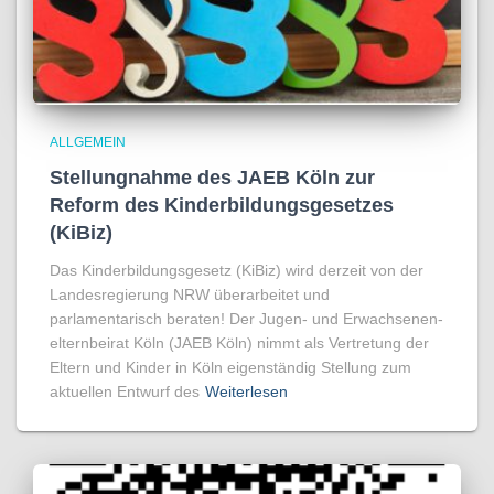
ALLGEMEIN
Stellungnahme des JAEB Köln zur
Reform des Kinderbildungsgesetzes
(KiBiz)
Das Kinderbildungsgesetz (KiBiz) wird derzeit von der
Landesregierung NRW überarbeitet und
parlamentarisch beraten! Der Jugen- und Erwachsenen­
elternbeirat Köln (JAEB Köln) nimmt als Vertretung der
Eltern und Kinder in Köln eigenständig Stellung zum
aktuellen Entwurf des
Weiterlesen