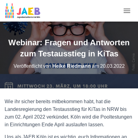
N
A
V
I
G
Webinar: Fragen und Antworten
A
T
zum Testausstieg in KiTas
I
O
Veröffentlicht von
Heike Riedmann
am
20.03.2022
N
U
M
S
C
H
Wie ihr sicher bereits mitbekommen habt, hat die
A
Landesregierung den Testausstieg für KiTas in NRW bis
L
T
zum 02. April 2022 verkündet. Köln wird die Pooltestungen
E
in Einrichtungen Ende April auslaufen lassen.
N
Uns als JAEB Köln ist es wichtig, euch Informationen an