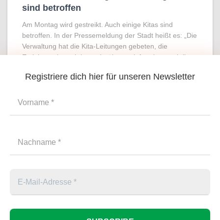
sind betroffen
Am Montag wird gestreikt. Auch einige Kitas sind
betroffen. In der Pressemeldung der Stadt heißt es: „Die
Verwaltung hat die Kita-Leitungen gebeten, die
Erziehungsberechtigten darüber zu informieren, ob ihre
Einrichtung komplett oder teilweise bestreikt wird. Die
Registriere dich hier für unseren Newsletter
Weiterlesen
Suchen
SUCHEN
HOME
KONTAKT / NEWSLETTER
IMPRESSUM