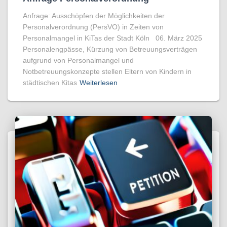
Anfrage: Ausschöpfen der Möglichkeiten der
Personalverordnung (PersVO) in Zeiten von
Personalmangel in KiTas der Stadt Köln 06. März 2025
Personalengpässe, Kürzung von Betreuungsverträgen
aufgrund von Personalmangel und
Notbetreuungskonzepte stellen Eltern von Kindern in
städtischen Kitas
Weiterlesen