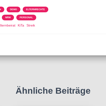
Wir senden keinen Spam!.
N
DEMO
ELTERNRECHTE
NRW
PERSONAL
lternbeirat
KiTa
Streik
Ähnliche Beiträge