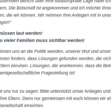
ütternden Bericht über eine katastrophale Lage habe ich 
Registriere dich hier für unseren
ltern. Die Botschaft ist angekommen und ich möchte Ihn
Newsletter
den,
die wir können. Wir nehmen Ihre Anliegen mit in uns
ngen!“
müssen laut werden!
so vieler Familien muss sichtbar werden!
können uns an die Politik wenden, unserer Wut und unser
nen fordern, dass Lösungen gefunden werden, die nicht 
 Eltern beruhen. Lösungen, die anerkennen, dass die Be
amtgesellschaftliche Fragestellung ist!
 uns nur zu sagen: Bitte unterstützt unser Anliegen und 
ihre Eltern. Denn nur gemeinsam mit euch können wir et
Gesellschaft erreichen.