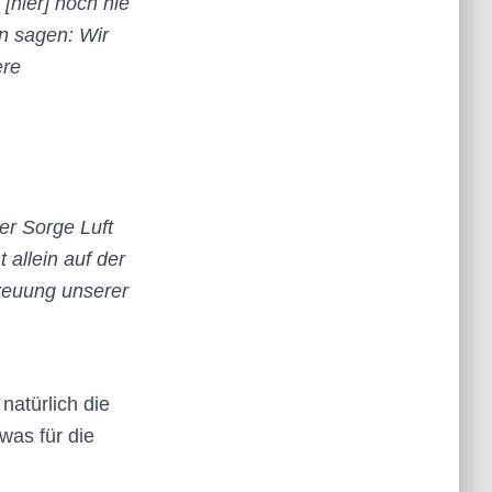
[hier] noch nie
en sagen: Wir
ere
er Sorge Luft
allein auf der
treuung unserer
natürlich die
was für die