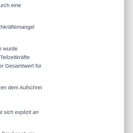
urch eine
hkräftemangel
ln wurde
eilzeitkräfte
der Gesamtwert für
ren dem Aufschrei
 sich explizit an