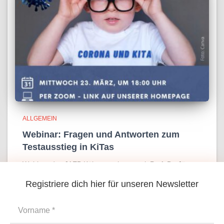
ALLGEMEIN
Webinar: Fragen und Antworten zum
Testausstieg in KiTas
Webinar des JAEB Köln gemeinsam mit Prof. Dr. Jörg
Dötsch zum Ausstieg aus den anlasslosen Testungen in
Registriere dich hier für unseren Newsletter
Kölner KiTas. Frage- und Antwortsession