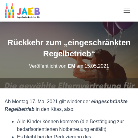
N
A
V
I
G
Rückkehr zum „eingeschränkten
A
T
Regelbetrieb“
I
O
Veröffentlicht von
EM
am
15.05.2021
N
U
M
S
C
H
Ab Montag 17. Mai 2021 gilt wieder der
eingeschränkte
A
Regelbetrieb
in den Kitas, also:
L
T
E
Alle Kinder können kommen (die Bestätigung zur
N
bedarfsorientierten Notbetreuung entfällt)
Es bleibt bei der Reduzierung des