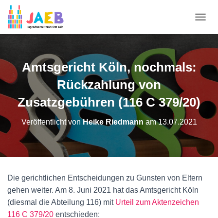
N
A
V
I
G
Amtsgericht Köln, nochmals:
A
T
Rückzahlung von
I
O
Zusatzgebühren (116 C 379/20)
N
U
Veröffentlicht von
Heike Riedmann
am
13.07.2021
M
S
C
H
A
L
Die gerichtlichen Entscheidungen zu Gunsten von Eltern
T
gehen weiter. Am 8. Juni 2021 hat das Amtsgericht Köln
E
N
(diesmal die Abteilung 116) mit
Urteil zum Aktenzeichen
116 C 379/20
entschieden: